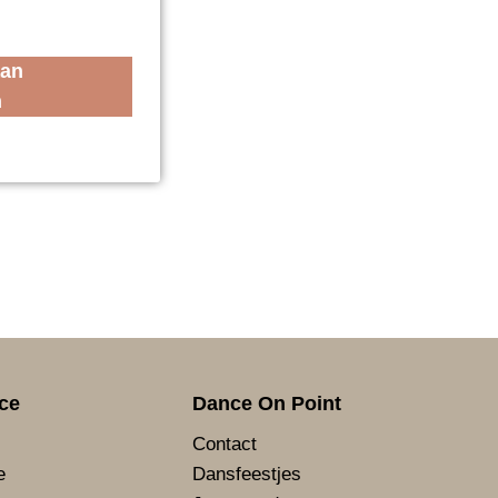
aan
n
ce
Dance On Point
Contact
e
Dansfeestjes