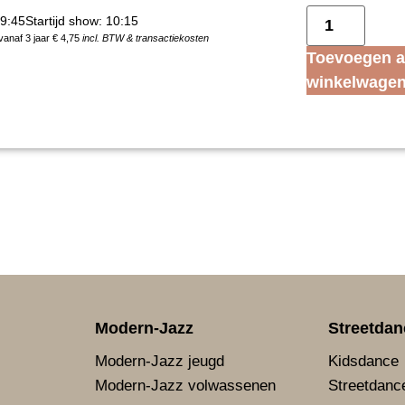
09:45
Startijd show: 10:15
vanaf 3 jaar € 4,75
incl. BTW & transactiekosten
Toevoegen 
winkelwage
Modern-Jazz
Streetdan
Modern-Jazz jeugd
Kidsdance
Modern-Jazz volwassenen
Streetdanc