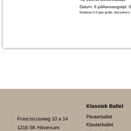
Datum: 6 juli
Aanvangstijd: 
Kinderen 0-2 jaar gratis, bezoekers 
Klassiek Ballet
Peuterballet
Franciscusweg 10 a 14
Kleuterballet
1216 SK Hilversum